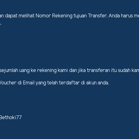
akan dapat melihat Nomor Rekening tujuan Transfer. Anda harus 
.
sejumlah uang ke rekening kami dan jika transferan itu sudah kam
cher di Email yang telah terdaftar di akun anda.
Bethoki77