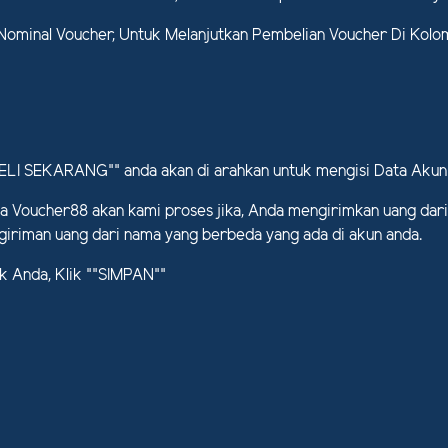
Nominal Voucher, Untuk Melanjutkan Pembelian Voucher Di Kolom 
"BELI SEKARANG"" anda akan di arahkan untuk mengisi Data Akun
a Voucher88 akan kami proses jika, Anda mengirimkan uang dar
giriman uang dari nama yang berbeda yang ada di akun anda.
k Anda, Klik ""SIMPAN""