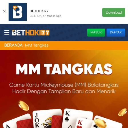
×
BETHOKI77
Download
BETHOKI77 Mobile App
MASUK
DAFTAR
MM Tangkas
BERANDA